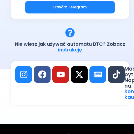
Otwórz Telegram
Nie wiesz jak używać automatu BTC? Zobacz
instrukcję
Ma
pyt
Nap
na:
kon
kau