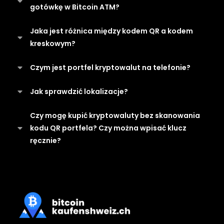
gotówkę w Bitcoin ATM?
transakcji?
Moja transakcja „utknęła”
Dlaczego moja transakcja została
Jaka jest różnica między kodem QR a kodem
Czym jest opłata dla górników (miners fee)?
zablokowana?
Bitomat nie posiada tyle gotówki ile chciałem
kreskowym?
wypłacić
Transakcja ma już wiele potwierdzeń, ale
Jakie są limity KYC?
Czym jest portfel kryptowalut na telefonie?
nadal nie mogę wypłacić środków z
Dlaczego różne strony pokazują inny status
urządzenia. Co zrobić?
Jak sprawdzić lokalizacje?
mojej transakcji?
Czy mogę kupić kryptowaluty bez skanowania
Bitcoin ATM nie wydrukował kodu QR z
kodu QR portfela? Czy można wpisać klucz
powodu braku papieru. Co zrobić?
ręcznie?
Czy mogę cofnąć transakcję?