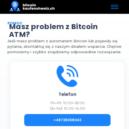
POMOC
Masz problem z Bitcoin
ATM?​
Jeśli masz problem z automatem Bitcoin lub pojawiły się
pytania, skontaktuj się z naszym działem wsparcia. Chętnie
pomożemy i szybko znajdziemy odpowiednie rozwiązanie.
Telefon
Pn–Pt: 10:00–18:00
Sb–Nd: 10:00–14:00
+48728008043