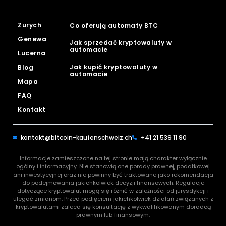
Zurych
Co oferują automaty BTC
Genewa
Jak sprzedać kryptowaluty w
automacie
Lucerna
Jak kupić kryptowaluty w
Blog
automacie
Mapa
FAQ
Kontakt
kontakt@bitcoin-kaufenschweiz.ch
+41 21 539 11 90
Informacje zamieszczone na tej stronie mają charakter wyłącznie
ogólny i informacyjny. Nie stanowią one porady prawnej, podatkowej
ani inwestycyjnej oraz nie powinny być traktowane jako rekomendacja
do podejmowania jakichkolwiek decyzji finansowych. Regulacje
dotyczące kryptowalut mogą się różnić w zależności od jurysdykcji i
ulegać zmianom. Przed podjęciem jakichkolwiek działań związanych z
kryptowalutami zaleca się konsultację z wykwalifikowanym doradcą
prawnym lub finansowym.